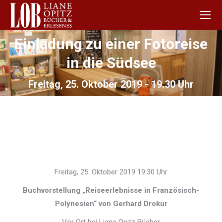
Einladung zu einer Fotoreise
in die Südsee
Sie befinden sich hier:
Freitag, 25. Oktober 2019 - 19.30 Uhr
Freitag, 25. Oktober 2019 19.30 Uhr
Buchvorstellung „Reiseerlebnisse in Französisch-
Polynesien“ von Gerhard Drokur