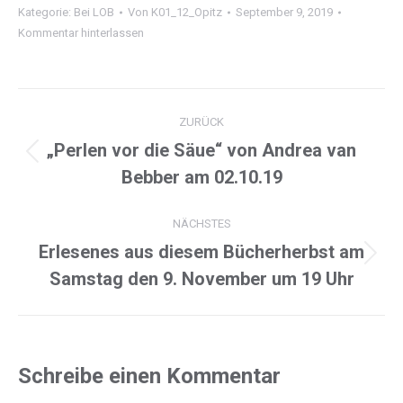
Kategorie:
Bei LOB
Von
K01_12_Opitz
September 9, 2019
Kommentar hinterlassen
Project
ZURÜCK
navigation
„Perlen vor die Säue“ von Andrea van
Previous
Bebber am 02.10.19
project:
NÄCHSTES
Erlesenes aus diesem Bücherherbst am
Next
Samstag den 9. November um 19 Uhr
project:
Schreibe einen Kommentar