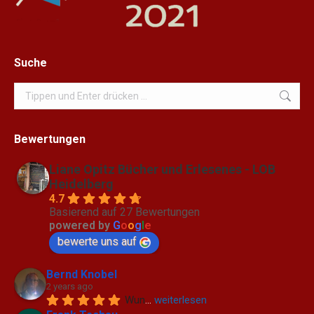
Suche
Search:
Bewertungen
Liane Opitz Bücher und Erlesenes - LOB
Heidelberg
4.7
Basierend auf 27 Bewertungen
powered by
G
o
o
g
l
e
bewerte uns auf
Bernd Knobel
2 years ago
Wun
... 
weiterlesen