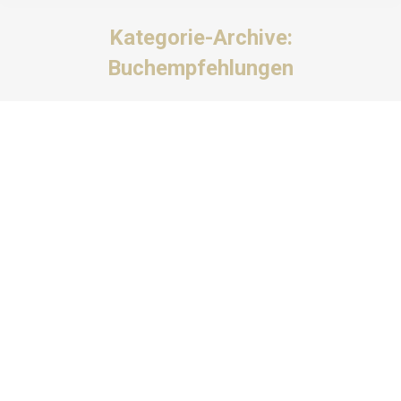
Kategorie-Archive:
Buchempfehlungen
Sie befinden sich hier:
„DAS EIS-SCHLOSS“
Buchempfehlungen
Von
K01_12_Opitz
März 11, 2021
Kommentar hinterlassen